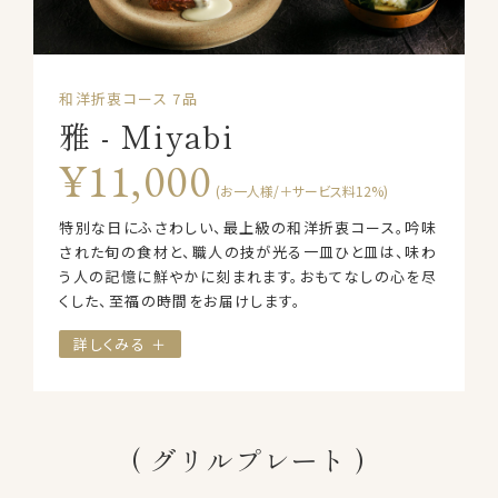
和洋折衷コース 7品
雅 - Miyabi
¥11,000
(お一人様/＋サービス料12%)
特別な日にふさわしい、最上級の和洋折衷コース。吟味
された旬の食材と、職人の技が光る一皿ひと皿は、味わ
う人の記憶に鮮やかに刻まれます。おもてなしの心を尽
くした、至福の時間をお届けします。
詳しくみる ＋
グリルプレート