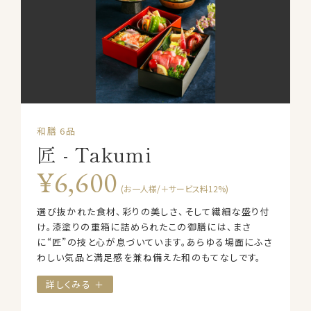
和膳 6品
匠 - Takumi
¥6,600
(お一人様/＋サービス料12%)
選び抜かれた食材、彩りの美しさ、そして繊細な盛り付
け。漆塗りの重箱に詰められたこの御膳には、まさ
に“匠”の技と心が息づいています。あらゆる場面にふさ
わしい気品と満足感を兼ね備えた和のもてなしです。
詳しくみる ＋