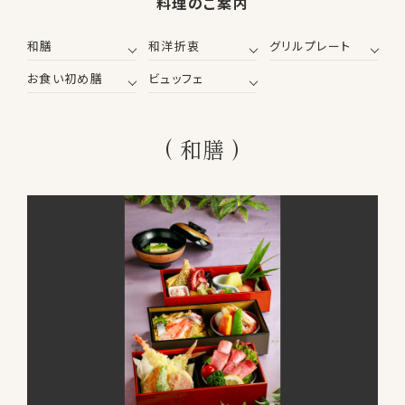
料理のご案内
和膳
和洋折衷
グリルプレート
お食い初め膳
ビュッフェ
和膳