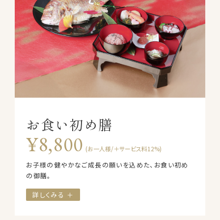
お食い初め膳
¥8,800
(お一人様/＋サービス料12%)
お子様の健やかなご成長の願いを込めた、お食い初め
の御膳。
詳しくみる ＋