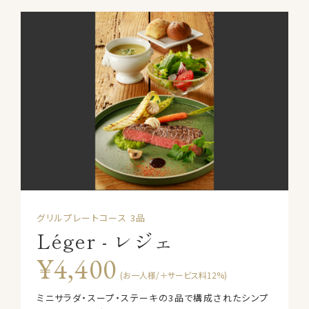
グリルプレートコース 3品
Léger - レジェ
¥4,400
(お一人様/＋サービス料12%)
ミニサラダ・スープ・ステーキの3品で構成されたシンプ