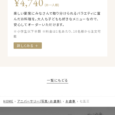
¥4,740
(お一人様)
楽しい宴席にみなさんで取り分けられるバラエティに富
んだお料理を。大人も子どもも好きなメニューなので、
安心してオーダーいただけます。
※小学生以下半額 ※料金は1名あたり、10名様から注文可
能
詳しくみる ＋
一覧にもどる
HOME
アニバーサリー(写真・お食事)
お食事
七五三