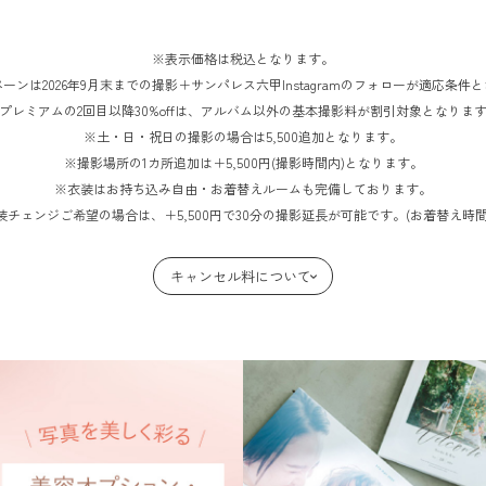
※表示価格は税込となります。
ーンは2026年9月末までの撮影＋サンパレス六甲Instagramのフォローが適応条件
プレミアムの2回目以降30%offは、アルバム以外の基本撮影料が割引対象となりま
※土・日・祝日の撮影の場合は5,500追加となります。
※撮影場所の1カ所追加は＋5,500円(撮影時間内)となります。
※衣装はお持ち込み自由・お着替えルームも完備しております。
装チェンジご希望の場合は、＋5,500円で30分の撮影延長が可能です。(お着替え時間
キャンセル料について